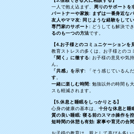
【3.信頼できる人に相談する】
一人で抱え込まず、
周りのサポートを
パートナーや家族
:
まずは一番身近な
友人やママ友
:
同じような経験をして
専門家のサポート
: どうしても解決
るのも一つの方法
です。
【4.お子様とのコミュニケーションを
教育ストレスの多くは、お子様とのコ
「聞く」に徹する
: お子様の意見や気
ん。
「共感」を示す
: 「そう感じているん
す
。
一緒に楽しむ時間
: 勉強以外の時間も
スも軽減されます。
【5.休息と睡眠をしっかりとる】
心身の健康の基本は、
十分な休息と睡
質の良い睡眠
:
寝る前のスマホ操作を
短時間の休憩も有効
:
家事や育児の合
お子様の教育は、親として喜びも多い