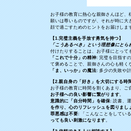
お子様の教育に熱心な親御さんほど、
願いは尊いものですが、それが時に大
顔で過ごすためのヒントをお届けしま
【1.完璧主義を手放す勇気を持つ】
「こうあるべき」という理想像にとら
付けたりすることは、お子様にとって
「これで十分」の精神
: 完璧を目指す
て褒めることで、親御さんの心も軽く
「ま、いっか」の魔法
: 多少の失敗
【2.親自身の「好き」を大切にする時
お子様の教育に時間を割くあまり、ご
お子様への良い影響に繋がります
。
意識的に「自分時間」を確保
: 読書
を作り、心のリフレッシュを図りまし
罪悪感は不要
: 「こんなことをして
っても良い刺激になります
。