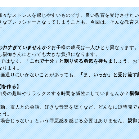
様々なストレスを感じやすいものです。良い教育を受けさせた
きなプレッシャーとなってしまうことも。今回は、そんな教育
す。
われすぎていませんか？
お子様の成長は一人ひとり異なります
も親御さんにとっても大きな負担になります。
のではなく、
「これで十分」と割り切る勇気を持ちましょう
。お
なります。
や計画通りにいかないことがあっても、
「ま、いっか」と受け流す
間を作る】
自身の趣味やリラックスする時間を犠牲にしていませんか？
親
、運動、友人との会話、好きな音楽を聴くなど、どんなに短時間で
ょう
。
いる場合じゃない」という罪悪感を感じる必要はありません。
親御