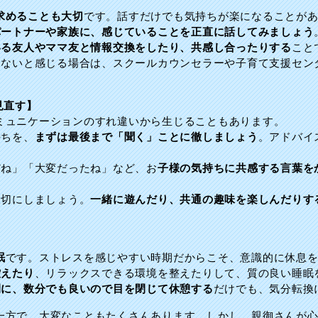
求めることも大切
です。話すだけでも気持ちが楽になることが
パートナーや家族に、感じていることを正直に話してみましょう
いる友人やママ友と情報交換をしたり、共感し合ったりする
こと
できないと感じる場合は、スクールカウンセラーや子育て支援セン
見直す】
ミュニケーションのすれ違いから生じることもあります。
持ちを、
まずは最後まで「聞く」ことに徹しましょう
。アドバイ
だね」「大変だったね」など、お
子様の気持ちに共感する言葉を
大切にしましょう。
一緒に遊んだり、共通の趣味を楽しんだりす
眠
です。ストレスを感じやすい時期だからこそ、意識的に休息
控えたり
、リラックスできる環境を整えたりして、質の良い睡眠
間に、数分でも良いので目を閉じて休憩する
だけでも、気分転換
一方で、大変なこともたくさんあります。しかし、親御さんが