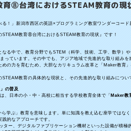
教育⑧台湾におけるSTEAM教育の現
べる！」新潟市西区の英語×プログラミング教室ワンダーコード
STEAM教育⑧台湾におけるSTEAM教育の現状』です！
となる中で、教育分野でもSTEM（科学、技術、工学、数学）や
が高まっています。その中でも、アジア地域で先進的な取り組みを
めの力を育むため、大胆なカリキュラム改革と「Maker教育
のSTEAM教育の具体的な現状と、その先進的な取り組みについ
育」の普及
つは、日本の小・中・高校に相当する学校教育全体で「
Maker教
とから学ぶ」教育を意味します。単に知識を教え込む座学ではな
実践的なアプローチです。
カッター、デジタルファブリケーション機材といった設備が積極