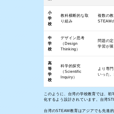
小
教科横断的な取
複数の教
学
り組み
STEA
校
中
デザイン思考
問題の定
学
（Design
学習が展
校
Thinking）
高
科学的探究
等
より専門
（Scientific
学
いった、
Inquiry）
校
このように、台湾の学校教育では、初
化するよう設計されています。台湾ST
台湾のSTEAM教育はアジアでも先進