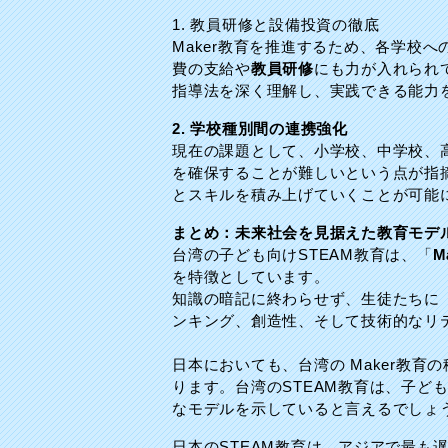
1. 教員研修と設備投資の徹底
Maker教育を推進するため、各学校
費の支給や
教員研修
にも力が入れられ
指導法を深く理解し、実践できる能力
2. 学校種別間の連携強化
現在の課題として、小学校、中学校、
を確保することが難しいという点が指
とスキルを積み上げていくことが可能
まとめ：未来社会を見据えた教育モデ
台湾の子ども向けSTEAM教育は、「
M
を特徴としています。
知識の暗記に終わらせず、生徒たちに
ンキング、創造性、そして技術的なリ
日本においても、台湾の Maker教
ります。台湾のSTEAM教育は、子ど
なモデルを示していると言えるでしょ
日本のSTEAM教育は、アジアで最も