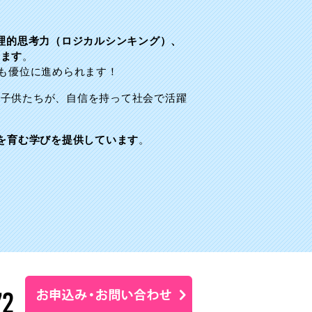
理的思考力（ロジカルシンキング）、
ります
。
験も優位に進められます！
う子供たちが、自信を持って社会で活躍
 を育む学びを提供しています
。