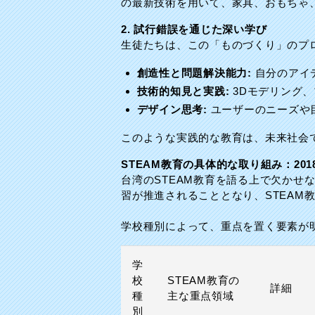
の最新技術を用いて、家具、おもちゃ
2. 試行錯誤を通じた深い学び
生徒たちは、この「ものづくり」のプ
創造性と問題解決能力:
自分のアイ
技術的知見と実践:
3Dモデリング
デザイン思考:
ユーザーのニーズや
このような実践的な教育は、未来社会
STEAM教育の具体的な取り組み：20
台湾のSTEAM教育を語る上で欠かせな
習が推進されることとなり、STEAM
学校種別によって、重点を置く要素が
学
校
STEAM教育の
詳細
種
主な重点領域
別