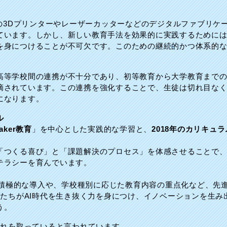
への3Dプリンターやレーザーカッターなどのデジタルファブリケ
ています。しかし、新しい教育手法を効果的に実践するためには
を身につけることが不可欠です。このための継続的かつ体系的
高等学校間の連携が不十分であり、初等教育から大学教育まで
摘されています。この連携を強化することで、生徒は切れ目なく、
になります。
ル
aker教育
」を中心とした実践的な学習と、
2018年のカリキュ
「つくる喜び」と「課題解決のプロセス」を体感させることで
テラシーを育んでいます。
育の積極的な導入や、学校種別に応じた教育内容の重点化など、先
もたちがAI時代を生き抜く力を身につけ、イノベーションを生
う。
遅れを取っていると言われています。