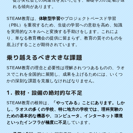
徒が実社会との関連性を見いだせず、基礎学力の定着が遅
れる傾向があります。
STEAM教育は、
体験型学習
やプロジェクトベースド学習
（PBL）を重視するため、生徒の学習への意欲を高め、知識
を実用的なスキルへと変換する手助けをします。これによ
り、単なる教育機会の提供に留まらず、教育の質そのものを
底上げすることが期待されています。
乗り越えるべき大きな課題
STEAM教育の理念と必要性は理解されつつあるものの、ラオ
スでこれを全国的に展開し、成果を上げるためには、いくつ
かの深刻な課題を克服しなければなりません。
1. 教材・設備の絶対的な不足
STEAM教育の根幹は、
「やってみる」ことにあります。しか
し、ラオスの多くの学校、特に地方の学校では、理科実験の
ための基本的な機器や、コンピュータ、インターネット環境
といったインフラが極度に不足
しています。