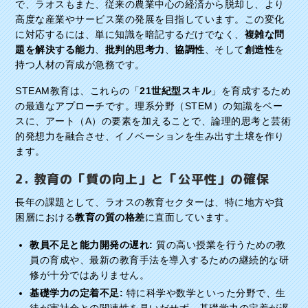
で、ラオスもまた、従来の農業中心の経済から脱却し、より
高度な産業やサービス業の発展を目指しています。この変化
に対応するには、単に知識を暗記するだけでなく、
複雑な問
題を解決する能力
、
批判的思考力
、
協調性
、そして
創造性
を
持つ人材の育成が急務です。
STEAM教育は、これらの「
21世紀型スキル
」を育成するため
の最適なアプローチです。理系分野（STEM）の知識をベー
スに、アート（A）の要素を加えることで、論理的思考と芸術
的発想力を融合させ、イノベーションを生み出す土壌を作り
ます。
2. 教育の「質の向上」と「公平性」の確保
長年の課題として、ラオスの教育セクターは、特に地方や貧
困層における
教育の質の格差
に直面しています。
教員不足と能力開発の遅れ:
質の高い授業を行うための教
員の育成や、最新の教育手法を導入するための継続的な研
修が十分ではありません。
基礎学力の定着不足:
特に科学や数学といった分野で、生