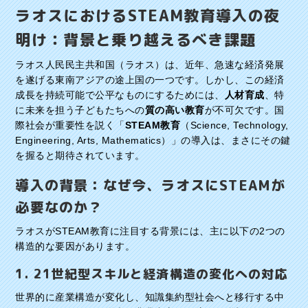
ラオスにおけるSTEAM教育導入の夜
明け：背景と乗り越えるべき課題
ラオス人民民主共和国（ラオス）は、近年、急速な経済発展
を遂げる東南アジアの途上国の一つです。しかし、この経済
成長を持続可能で公平なものにするためには、
人材育成
、特
に未来を担う子どもたちへの
質の高い教育
が不可欠です。国
際社会が重要性を説く「
STEAM教育
（Science, Technology,
Engineering, Arts, Mathematics）」の導入は、まさにその鍵
を握ると期待されています。
導入の背景：なぜ今、ラオスにSTEAMが
必要なのか？
ラオスがSTEAM教育に注目する背景には、主に以下の2つの
構造的な要因があります。
1. 21世紀型スキルと経済構造の変化への対応
世界的に産業構造が変化し、知識集約型社会へと移行する中