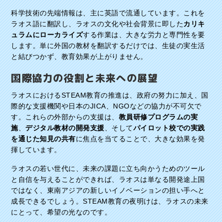
科学技術の先端情報は、主に英語で流通しています。これを
ラオス語に翻訳し、ラオスの文化や社会背景に即した
カリキ
ュラムにローカライズ
する作業は、大きな労力と専門性を要
します。単に外国の教材を翻訳するだけでは、生徒の実生活
と結びつかず、教育効果が上がりません。
国際協力の役割と未来への展望
ラオスにおけるSTEAM教育の推進は、政府の努力に加え、国
際的な支援機関や日本のJICA、NGOなどの協力が不可欠で
す。これらの外部からの支援は、
教員研修プログラムの実
施
、
デジタル教材の開発支援
、そして
パイロット校での実践
を通じた知見の共有
に焦点を当てることで、大きな効果を発
揮しています。
ラオスの若い世代に、未来の課題に立ち向かうためのツール
と自信を与えることができれば、ラオスは単なる開発途上国
ではなく、東南アジアの新しいイノベーションの担い手へと
成長できるでしょう。STEAM教育の夜明けは、ラオスの未来
にとって、希望の光なのです。