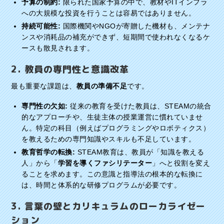
予算の制約:
限られた国家予算の中で、教材やITインフラ
への大規模な投資を行うことは容易ではありません。
持続可能性:
国際機関やNGOが寄贈した機材も、メンテナ
ンスや消耗品の補充ができず、短期間で使われなくなるケ
ースも散見されます。
2. 教員の専門性と意識改革
最も重要な課題は、
教員の準備不足
です。
専門性の欠如:
従来の教育を受けた教員は、STEAMの統合
的なアプローチや、生徒主体の授業運営に慣れていませ
ん。特定の科目（例えばプログラミングやロボティクス）
を教えるための専門知識やスキルも不足しています。
教育哲学の転換:
STEAM教育は、教員が「知識を教える
人」から「
学習を導くファシリテーター
」へと役割を変え
ることを求めます。この意識と指導法の根本的な転換に
は、時間と体系的な研修プログラムが必要です。
3. 言葉の壁とカリキュラムのローカライゼー
ション