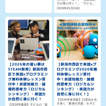
力が身に付く！」「子どもの
の皆さま、こんにちは。英語×
習い事の人気コンテンツ」新
プログラミング教室「ワンダ
2026年01月24日
潟市西区の英語×プログラミン
ーコー...
グ教室ワンダーコード新潟新
通校のオーナー森憲一郎で
す。新潟市西区で「子どもの
習いごと、結...
【2026年の習い事は
【新潟市西区で英語×プ
STEAM教育】新潟市西
ログラミング2026年無
区で英語×プログラミン
料体験レッスン受付
グ無料体験レッスン受
中！非認知能力・論理
付中！非認知能力・論
的思考力（ロジカルシ
理的思考力（ロジカル
ンキング）・英語力が
シンキング）・英語力
自然に身に付く！】
が自然に身に付く！
【2026年保存版】21世紀を生
き抜く「最強の武器」を子ど
【2026年最新】子どもの「楽