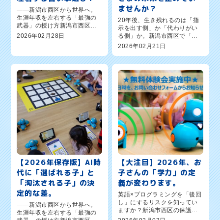
ませんか？
――新潟市西区から世界へ。
生涯年収を左右する「最強の
20年後、生き残れるのは「指
武器」の授け方新潟市西区の
示を出す側」か「代わりがい
保護者の皆さま、こんにち
2026年02月28日
る側」か。新潟市西区で「子
は。英語×プログラミング教室
どもの習い事、結局何が正
2026年02月21日
「ワンダーコード新潟新通
解？」と悩まれている保護者
校」オーナーの森憲一郎で
さまへ。ワンダーコード新潟
す。2026年現在、AI（人工知
新通校オーナー、森憲一郎で
能）の進化...
す。正直に申し上げます。
「みんながやっ...
【2026年保存版】AI時
【大注目】2026年、お
代に「選ばれる子」と
子さんの「学力」の定
「淘汰される子」の決
義が変わります。
定的な差。
英語×プログラミングを「後回
し」にするリスクを知ってい
――新潟市西区から世界へ。
ますか？新潟市西区の保護者
生涯年収を左右する「最強の
の皆さま、こんにちは。英語×