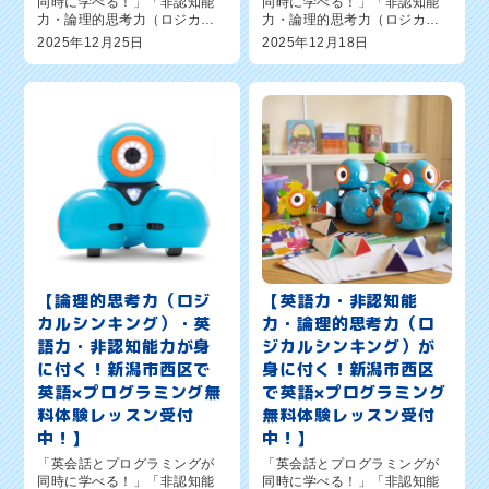
同時に学べる！」「非認知能
同時に学べる！」「非認知能
力・論理的思考力（ロジカル
力・論理的思考力（ロジカル
シンキング）が身に付く！」
シンキング）が身に付く！」
2025年12月25日
2025年12月18日
新潟市西区の英語×プログラミ
新潟市西区の英語×プログラミ
ング教室ワンダーコード新潟
ング教室ワンダーコード新潟
新通校のオーナー森憲一郎で
新通校のオーナー森憲一郎で
す。ただいま実施中の無料体
す。ただいま実施中の無料体
験レッスン...
験レッスン...
【論理的思考力（ロジ
【英語力・非認知能
カルシンキング）・英
力・論理的思考力（ロ
語力・非認知能力が身
ジカルシンキング）が
に付く！新潟市西区で
身に付く！新潟市西区
英語×プログラミング無
で英語×プログラミング
料体験レッスン受付
無料体験レッスン受付
中！】
中！】
「英会話とプログラミングが
「英会話とプログラミングが
同時に学べる！」「非認知能
同時に学べる！」「非認知能