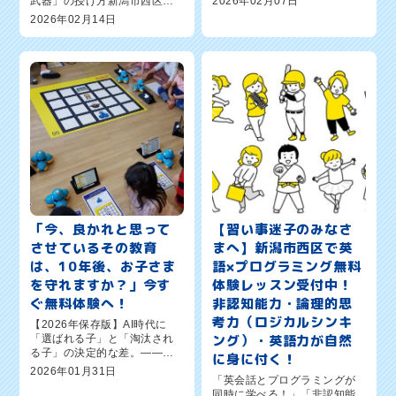
武器」の授け方新潟市西区の
2026年02月07日
プログラミング教室「ワンダ
保護者の皆さま、こんにち
2026年02月14日
ーコード（Wonder Code）新
は。英語×プログラミング教室
潟新通校」オーナーの森憲一
「ワンダーコード新潟新通
郎です。今、この文章を読...
校」オーナーの森憲一郎で
す。2026年現在、AI（人工知
能）の進化...
「今、良かれと思って
【習い事迷子のみなさ
させているその教育
まへ】新潟市西区で英
は、10年後、お子さま
語×プログラミング無料
を守れますか？」今す
体験レッスン受付中！
ぐ無料体験へ！
非認知能力・論理的思
考力（ロジカルシンキ
【2026年保存版】AI時代に
ング）・英語力が自然
「選ばれる子」と「淘汰され
る子」の決定的な差。――新
に身に付く！
潟市西区から世界へ。生涯年
2026年01月31日
「英会話とプログラミングが
収を左右する「最強の武器」
同時に学べる！」「非認知能
の授け方新潟市西区の保護者