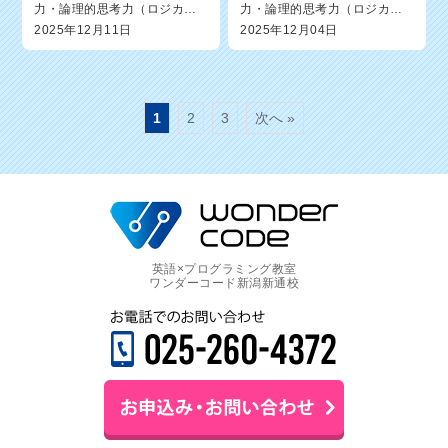
力・論理的思考力（ロジカル
力・論理的思考力（ロジカル
シンキング）が身に付く！」
シンキング）が身に付く！」
2025年12月11日
2025年12月04日
新潟市西区の英語×プログラミ
新潟市西区の英語×プログラミ
ング教室ワンダーコード新潟
ング教室ワンダーコード新潟
新通校のオーナー森憲一郎で
新通校のオーナー森憲一郎で
す。ただいま実施中の無料体
す。ただいま実施中の無料体
験レッスン...
験レッスン...
1
2
3
次へ »
英語×プログラミング教室
ワンダーコード新潟新通校