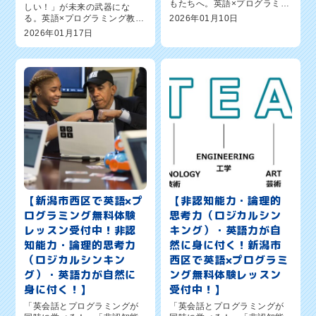
もたちへ。英語×プログラミン
しい！」が未来の武器にな
グ教室ワンダーコード新潟新
る。英語×プログラミング教室
2026年01月10日
通校が提案する、新しい学び
「ワンダーコード新潟新通
2026年01月17日
のカタチ新潟市西区の保護者
校」で新しい学び、はじめま
の皆さま、こんにちは。英語×
せんか？新潟市西区の保護者
プログラミング教室「ワンダ
の皆さま、こんにちは！英語×
ー...
プログラミング教室 「ワンダ
ーコー...
【新潟市西区で英語×プ
【非認知能力・論理的
ログラミング無料体験
思考力（ロジカルシン
レッスン受付中！非認
キング）・英語力が自
知能力・論理的思考力
然に身に付く！新潟市
（ロジカルシンキン
西区で英語×プログラミ
グ）・英語力が自然に
ング無料体験レッスン
身に付く！】
受付中！】
「英会話とプログラミングが
「英会話とプログラミングが