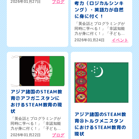
習い事の人気コンテンツ」新
2026年01月27日
ブログ
考力（ロジカルシンキ
潟市西区の英語×プログラミン
ング）・英語力が自然
グ教室ワンダーコード新潟新
通校のオーナー森憲一郎で
に身に付く！
す。本日のブログテーマは、
「英会話とプログラミングが
『アジア諸国...
同時に学べる！」「非認知能
力が身に付く！」「子どもの
習い事の人気コンテンツ」新
2026年01月24日
イベント
潟市西区の英語×プログラミン
グ教室ワンダーコード新潟新
通校のオーナー森憲一郎で
す。新潟市西区で「子どもの
習いごと、結...
アジア諸国のSTEAM教
育㉗アフガニスタンに
おけるSTEAM教育の現
状
アジア諸国のSTEAM教
「英会話とプログラミングが
育㉖トルクメニスタン
同時に学べる！」「非認知能
におけるSTEAM教育の
力が身に付く！」「子どもの
現状
習い事の人気コンテンツ」新
2026年01月22日
ブログ
潟市西区の英語×プログラミン