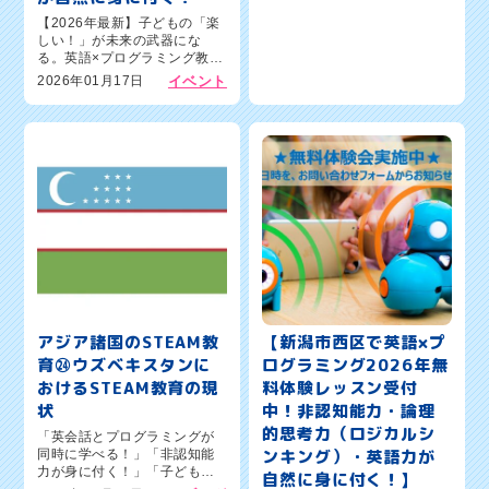
【2026年最新】子どもの「楽
しい！」が未来の武器にな
る。英語×プログラミング教室
「ワンダーコード新潟新通
2026年01月17日
イベント
校」で新しい学び、はじめま
せんか？新潟市西区の保護者
の皆さま、こんにちは！英語×
プログラミング教室 「ワンダ
ーコー...
アジア諸国のSTEAM教
【新潟市西区で英語×プ
育㉔ウズベキスタンに
ログラミング2026年無
おけるSTEAM教育の現
料体験レッスン受付
状
中！非認知能力・論理
的思考力（ロジカルシ
「英会話とプログラミングが
ンキング）・英語力が
同時に学べる！」「非認知能
力が身に付く！」「子どもの
自然に身に付く！】
習い事の人気コンテンツ」新