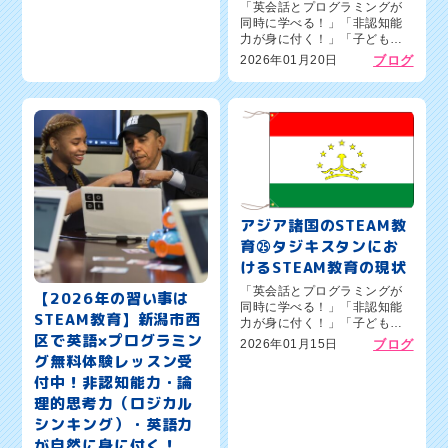
「英会話とプログラミングが
グ教室ワンダーコード新潟新
同時に学べる！」「非認知能
通校のオーナー森憲一郎で
力が身に付く！」「子どもの
す。本日のブログテーマは、
習い事の人気コンテンツ」新
2026年01月20日
ブログ
『アジア諸国...
潟市西区の英語×プログラミン
グ教室ワンダーコード新潟新
通校のオーナー森憲一郎で
す。本日のブログテーマは、
『アジア諸国...
アジア諸国のSTEAM教
育㉕タジキスタンにお
けるSTEAM教育の現状
「英会話とプログラミングが
【2026年の習い事は
同時に学べる！」「非認知能
STEAM教育】新潟市西
力が身に付く！」「子どもの
区で英語×プログラミン
習い事の人気コンテンツ」新
2026年01月15日
ブログ
潟市西区の英語×プログラミン
グ無料体験レッスン受
グ教室ワンダーコード新潟新
付中！非認知能力・論
通校のオーナー森憲一郎で
理的思考力（ロジカル
す。本日のブログテーマは、
『アジア諸国...
シンキング）・英語力
が自然に身に付く！