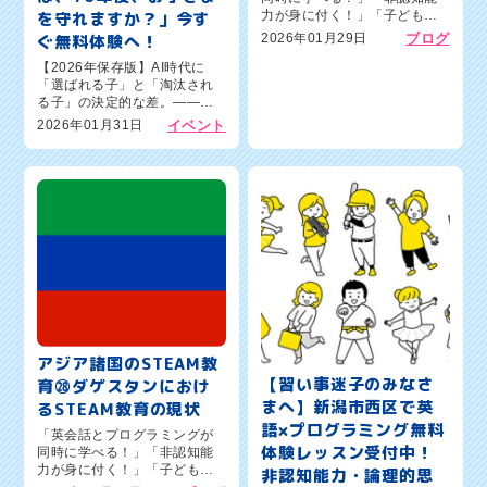
を守れますか？」今す
力が身に付く！」「子どもの
習い事の人気コンテンツ」新
ぐ無料体験へ！
2026年01月29日
ブログ
潟市西区の英語×プログラミン
【2026年保存版】AI時代に
グ教室ワンダーコード新潟新
「選ばれる子」と「淘汰され
通校のオーナー森憲一郎で
る子」の決定的な差。――新
す。本日のブログテーマは、
潟市西区から世界へ。生涯年
『アジア諸国...
2026年01月31日
イベント
収を左右する「最強の武器」
の授け方新潟市西区の保護者
の皆さま、こんにちは。英語×
プログラミング教室「ワンダ
ーコー...
アジア諸国のSTEAM教
【習い事迷子のみなさ
育㉘ダゲスタンにおけ
まへ】新潟市西区で英
るSTEAM教育の現状
語×プログラミング無料
「英会話とプログラミングが
体験レッスン受付中！
同時に学べる！」「非認知能
力が身に付く！」「子どもの
非認知能力・論理的思