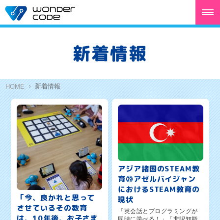
新着情報
新着情報
HOME
アジア諸国のSTEAM教
育㉙アゼルバイジャン
におけるSTEAM教育の
「今、良かれと思って
現状
させているその教育
「英会話とプログラミングが
は、10年後、お子さま
同時に学べる！」「非認知能