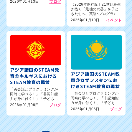
2026年01月13日
ブログ
【2026年保存版】21世紀を生
潟市西区の英語×プログラミン
き抜く「最強の武器」を子ど
グ教室ワンダーコード新潟新
もたちへ。英語×プログラミン
通校のオーナー森憲一郎で
グ教室ワンダーコード新潟新
す。本日のブログテーマは、
2026年01月10日
イベント
通校が提案する、新しい学び
『アジア諸国...
のカタチ新潟市西区の保護者
の皆さま、こんにちは。英語×
プログラミング教室「ワンダ
ー...
アジア諸国のSTEAM教
アジア諸国のSTEAM教
育㉓キルギスにおける
育㉒カザフスタンにお
STEAM教育の現状
けるSTEAM教育の現状
「英会話とプログラミングが
「英会話とプログラミングが
同時に学べる！」「非認知能
同時に学べる！」「非認知能
力が身に付く！」「子どもの
力が身に付く！」「子どもの
習い事の人気コンテンツ」新
2026年01月08日
ブログ
習い事の人気コンテンツ」新
潟市西区の英語×プログラミン
2026年01月06日
ブログ
潟市西区の英語×プログラミン
グ教室ワンダーコード新潟新
グ教室ワンダーコード新潟新
通校のオーナー森憲一郎で
通校のオーナー森憲一郎で
す。本日のブログテーマは、
す。本日のブログテーマは、
『アジア諸国...
『アジア諸国...